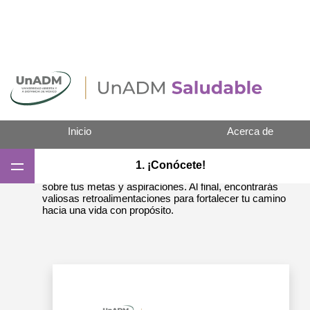
Inicio
Acerca de
¿Estás lista o listo para conocerte más? Responde este
1. ¡Conócete!
breve cuestionario de 20 preguntas para reflexionar
sobre tus metas y aspiraciones. Al final, encontrarás
Tener propósitos
valiosas retroalimentaciones para fortalecer tu camino
hacia una vida con propósito.
1. ¡Conócete!