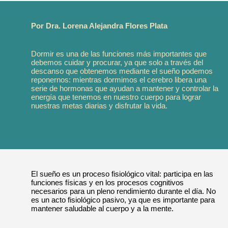
Por Dra. Lorena Alejandra Flores Plata
Dormir es una de las funciones más importantes que
debemos cuidar y procurar, ya que solo a través del
descanso que obtenemos mediante el sueño podemos
reponernos: mientras dormimos el cerebro libera una
serie de hormonas que ayudan a mantener y controlar la
energía que tenemos en nuestro cuerpo para lograr
nuestras metas diarias y disfrutar la vida.
El sueño es un proceso fisiológico vital: participa en las
funciones físicas y en los procesos cognitivos
necesarios para un pleno rendimiento durante el día. No
es un acto fisiológico pasivo, ya que es importante para
mantener saludable al cuerpo y a la mente.