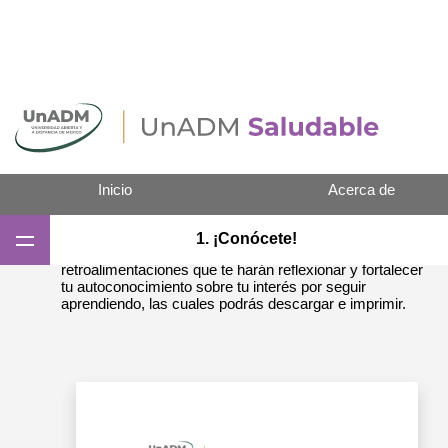
Inicio
Acerca de
¿Estás lista o listo para conocerte más? Responde el
1. ¡Conócete!
cuestionario de 23 reactivos. Al final encontrarás
retroalimentaciones que te harán reflexionar y fortalecer
Seguir aprendiendo
tu autoconocimiento sobre tu interés por seguir
aprendiendo, las cuales podrás descargar e imprimir.
1. ¡Conócete!